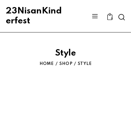
23NisanKind
Sear
erfest
0
Style
HOME
SHOP
STYLE