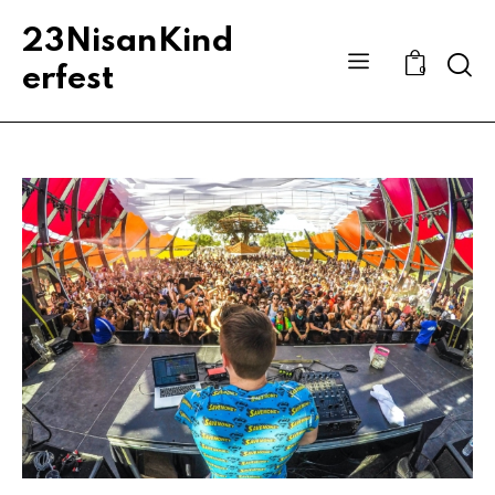
23NisanKind
Sear
erfest
0