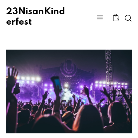
23NisanKind
Sear
erfest
0