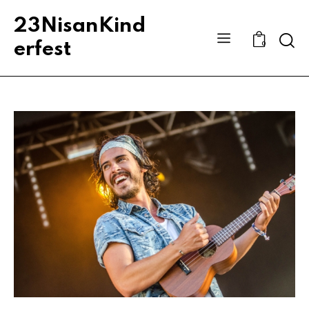
23NisanKind
Sear
erfest
0