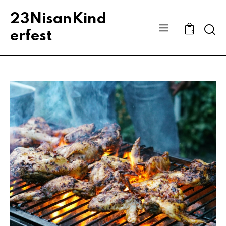
23NisanKind
Sear
erfest
0