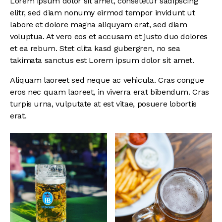
Lorem ipsum dolor sit amet, consetetur sadipscing
elitr, sed diam nonumy eirmod tempor invidunt ut
labore et dolore magna aliquyam erat, sed diam
voluptua. At vero eos et accusam et justo duo dolores
et ea rebum. Stet clita kasd gubergren, no sea
takimata sanctus est Lorem ipsum dolor sit amet.
Aliquam laoreet sed neque ac vehicula. Cras congue
eros nec quam laoreet, in viverra erat bibendum. Cras
turpis urna, vulputate at est vitae, posuere lobortis
erat.