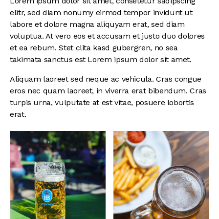
Lorem ipsum dolor sit amet, consetetur sadipscing
elitr, sed diam nonumy eirmod tempor invidunt ut
labore et dolore magna aliquyam erat, sed diam
voluptua. At vero eos et accusam et justo duo dolores
et ea rebum. Stet clita kasd gubergren, no sea
takimata sanctus est Lorem ipsum dolor sit amet.
Aliquam laoreet sed neque ac vehicula. Cras congue
eros nec quam laoreet, in viverra erat bibendum. Cras
turpis urna, vulputate at est vitae, posuere lobortis
erat.