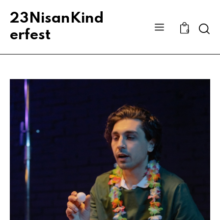
23NisanKind
Sear
erfest
0