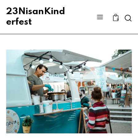
23NisanKind
Sear
erfest
0