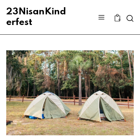
23NisanKind
Sear
erfest
0