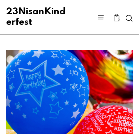
23NisanKind
Sear
erfest
0