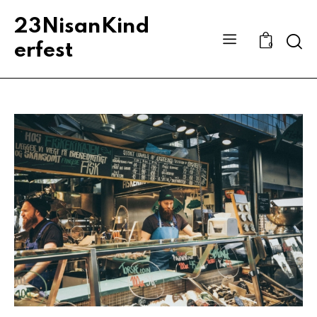
23NisanKind
Sear
erfest
0