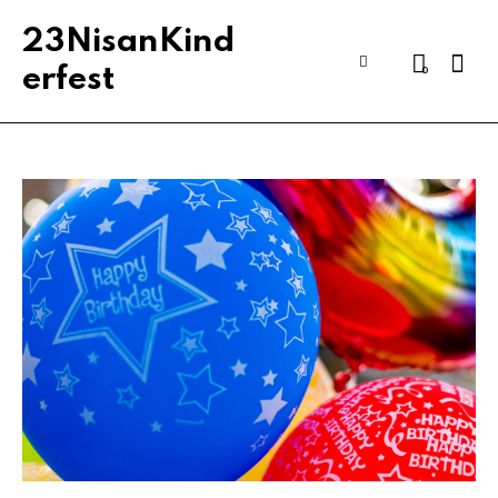
23NisanKind
Sear
0
erfest