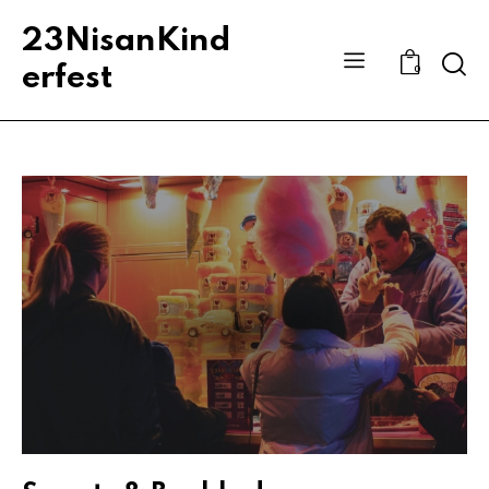
23NisanKind
Sear
erfest
0