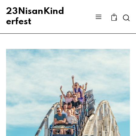
23NisanKind
Sear
erfest
0