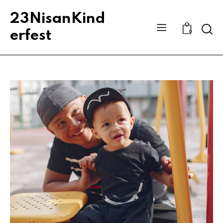
23NisanKind
Sear
erfest
0