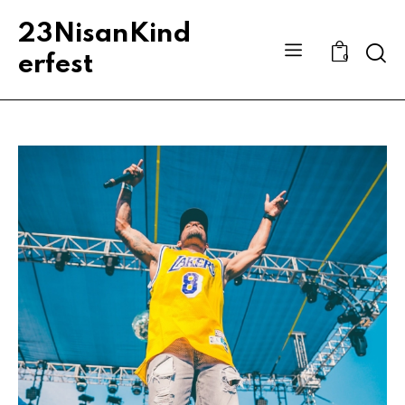
23NisanKind
Sear
erfest
0