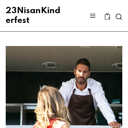
23NisanKind
Sear
erfest
0