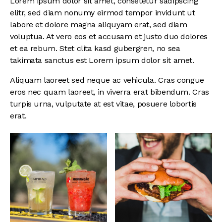
Lorem ipsum dolor sit amet, consetetur sadipscing
elitr, sed diam nonumy eirmod tempor invidunt ut
labore et dolore magna aliquyam erat, sed diam
voluptua. At vero eos et accusam et justo duo dolores
et ea rebum. Stet clita kasd gubergren, no sea
takimata sanctus est Lorem ipsum dolor sit amet.
Aliquam laoreet sed neque ac vehicula. Cras congue
eros nec quam laoreet, in viverra erat bibendum. Cras
turpis urna, vulputate at est vitae, posuere lobortis
erat.