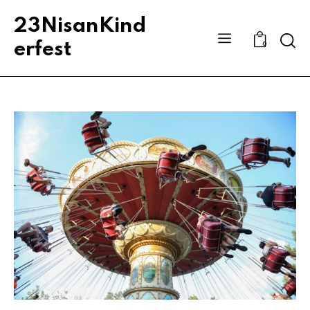
23NisanKind
Sear
erfest
0