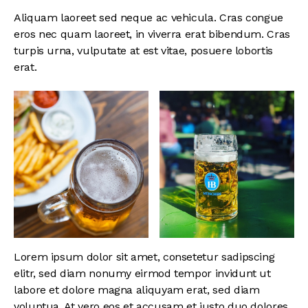
Aliquam laoreet sed neque ac vehicula. Cras congue
eros nec quam laoreet, in viverra erat bibendum. Cras
turpis urna, vulputate at est vitae, posuere lobortis
erat.
Lorem ipsum dolor sit amet, consetetur sadipscing
elitr, sed diam nonumy eirmod tempor invidunt ut
labore et dolore magna aliquyam erat, sed diam
voluptua. At vero eos et accusam et justo duo dolores