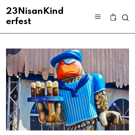
23NisanKind
Sear
erfest
0