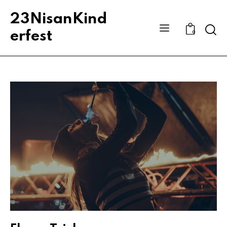
23NisanKind
Sear
erfest
0