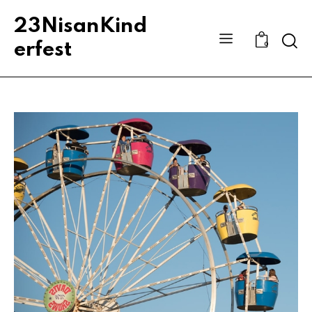
23NisanKind
Sear
erfest
0