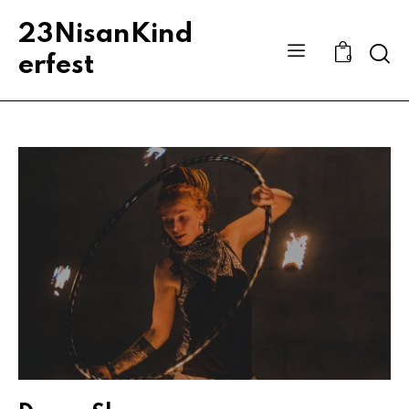
23NisanKind
Sear
erfest
0