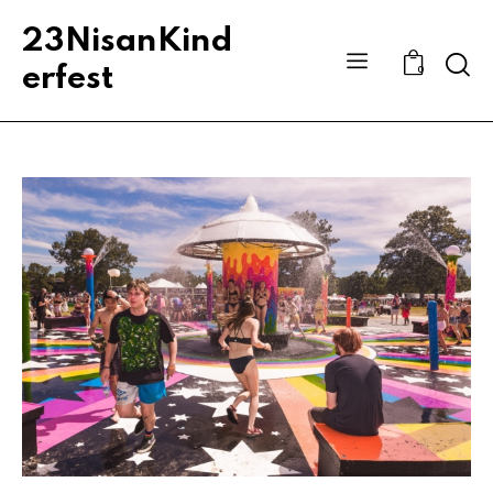
23NisanKind
Sear
erfest
0