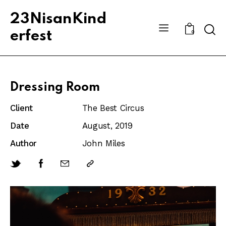
23NisanKind
Sear
erfest
0
Dressing Room
Client
The Best Circus
Date
August, 2019
Author
John Miles
Twitter-
Facebook
Share-
Copy
new
email
URL
to
clipboard